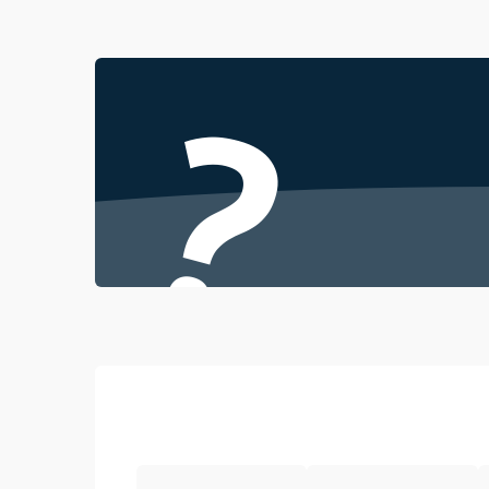
Проблемы с механикой
?
Батарея
Режим работы
Программные сбои