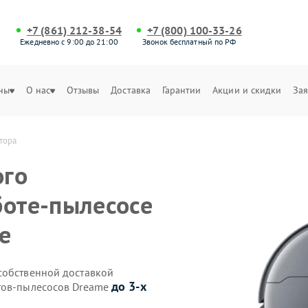
+7 (861) 212-38-54
+7 (800) 100-33-26
Ежедневно с 9:00 до 21:00
Звонок бесплатный по РФ
ны
О нас
Отзывы
Доставка
Гарантии
Акции и скидки
Зая
тора
ого
боте-пылесосе
е
собственной доставкой
до 3-х
отов-пылесосов Dreame