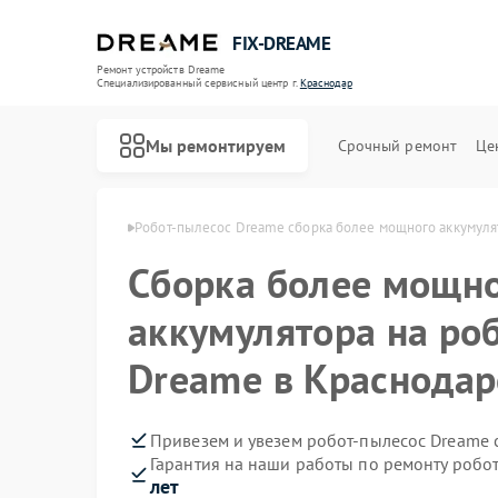
FIX-DREAME
Ремонт устройств Dreame
Специализированный cервисный центр г.
Краснодар
Мы ремонтируем
Срочный ремонт
Це
Ремонт вертикальных пылесосов Dreame
reame в Краснодаре
Робот-пылесос Dreame сборка более мощного аккумуля
Сборка более мощн
аккумулятора на ро
Dreame в Краснодар
Привезем и увезем робот-пылесос Dreame 
Гарантия на наши работы по ремонту роб
лет