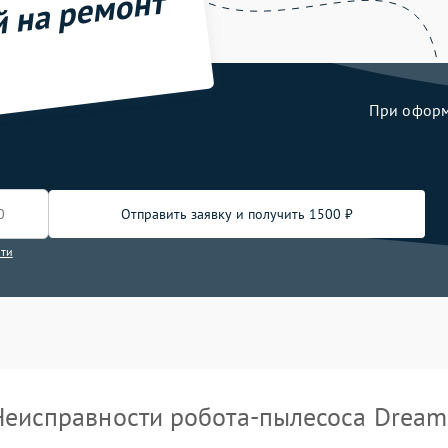
й на ремонт
При оформл
Отправить заявку и получить 1500 ₽
сти
Неисправности робота-пылесоса Dream