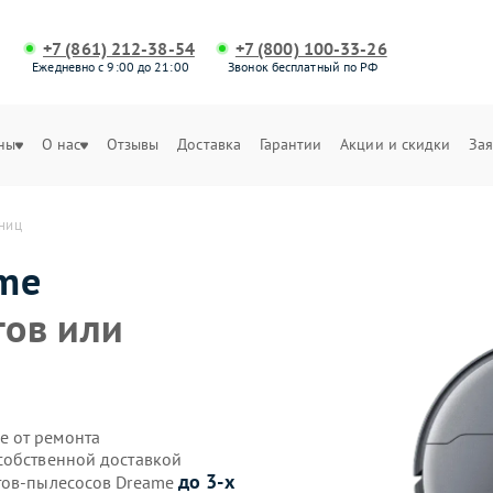
+7 (861) 212-38-54
+7 (800) 100-33-26
Ежедневно с 9:00 до 21:00
Звонок бесплатный по РФ
ны
О нас
Отзывы
Доставка
Гарантии
Акции и скидки
Зая
тниц
me
гов или
е от ремонта
собственной доставкой
до 3-х
отов-пылесосов Dreame