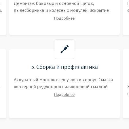
в
Демонтаж боковых и основной щеток,
.
пылесборника и колесных модулей. Вскрытие
корпуса робота. Тщательная очистка внутренних
Подробнее
полостей, шестерней и плат от скопившейся
пыли, волос и шерсти животных с
использованием сжатого воздуха и щеток.
5. Сборка и профилактика
Аккуратный монтаж всех узлов в корпус. Смазка
з
шестерней редукторов силиконовой смазкой
для снижения шума. Установка новых
Подробнее
расходных материалов (HEPA-фильтров,
микрофибры, щеток). Надежная фиксация
разъемов и проверка герметичности водяного
контура.