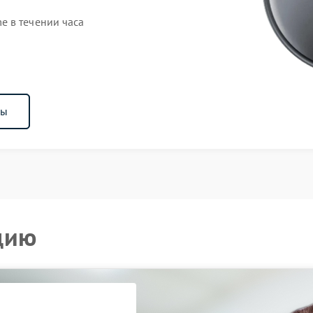
e в течении часа
ны
цию