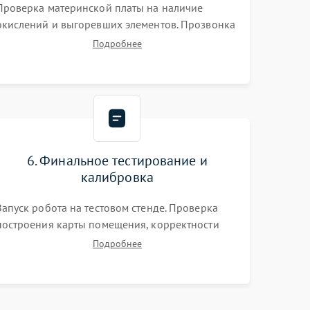
Проверка материнской платы на наличие
окислений и выгоревших элементов. Прозвонка
цепей питания, тестирование приводных
Подробнее
моторов колес и турбины всасывания. Оценка
состояния оптических и инфракрасных
датчиков, а также механизма лазерного
дальномера.
6. Финальное тестирование и
калибровка
Запуск робота на тестовом стенде. Проверка
построения карты помещения, корректности
навигации и обхода препятствий. Оценка силы
Подробнее
всасывания и работы турбины. Тестирование
автоматического возврата на док-станцию и
процесса зарядки.