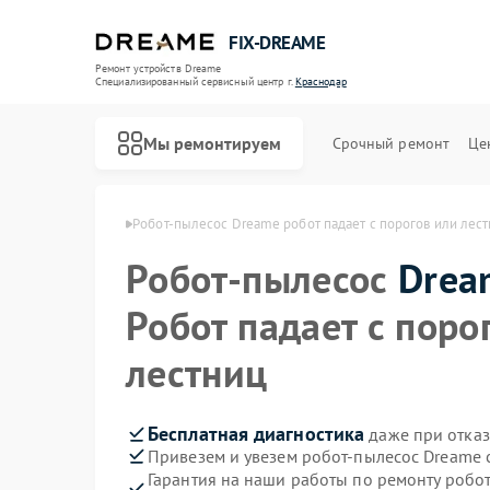
FIX-DREAME
Ремонт устройств Dreame
Специализированный cервисный центр г.
Краснодар
Мы ремонтируем
Срочный ремонт
Це
Ремонт вертикальных пылесосов Dreame
reame в Краснодаре
Робот-пылесос Dreame робот падает с порогов или лес
Робот-пылесос
Drea
Робот падает с поро
лестниц
Бесплатная диагностика
даже при отказ
Привезем и увезем робот-пылесос Dreame 
Гарантия на наши работы по ремонту роб