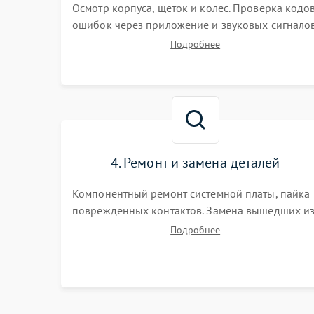
Осмотр корпуса, щеток и колес. Проверка кодо
ошибок через приложение и звуковых сигналов
Замер емкости аккумулятора и тестирование
Подробнее
базовой станции зарядки. Оценка работы
лидара, бампера и датчиков падения для
локализации неисправности.
4. Ремонт и замена деталей
Компонентный ремонт системной платы, пайка
поврежденных контактов. Замена вышедших и
строя двигателей, изношенного аккумулятора,
Подробнее
неисправного лидара или помпы подачи воды.
Восстановление шлейфов и устранение
последствий попадания влаги.