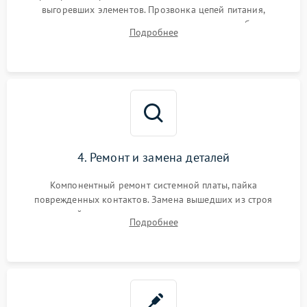
выгоревших элементов. Прозвонка цепей питания,
тестирование приводных моторов колес и турбины
Подробнее
всасывания. Оценка состояния оптических и инфракрасных
датчиков, а также механизма лазерного дальномера.
4. Ремонт и замена деталей
Компонентный ремонт системной платы, пайка
поврежденных контактов. Замена вышедших из строя
двигателей, изношенного аккумулятора, неисправного
Подробнее
лидара или помпы подачи воды. Восстановление шлейфов и
устранение последствий попадания влаги.