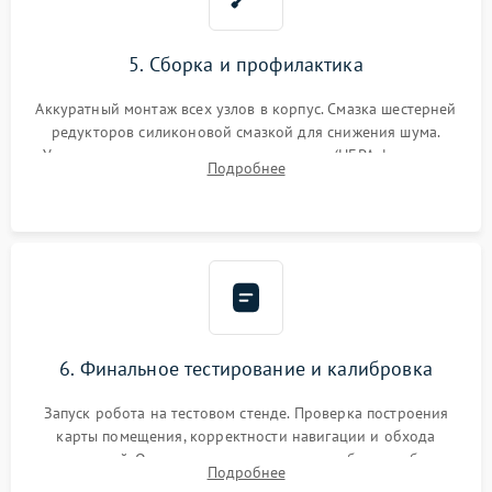
5. Сборка и профилактика
Аккуратный монтаж всех узлов в корпус. Смазка шестерней
редукторов силиконовой смазкой для снижения шума.
Установка новых расходных материалов (HEPA-фильтров,
Подробнее
микрофибры, щеток). Надежная фиксация разъемов и
проверка герметичности водяного контура.
6. Финальное тестирование и калибровка
Запуск робота на тестовом стенде. Проверка построения
карты помещения, корректности навигации и обхода
препятствий. Оценка силы всасывания и работы турбины.
Подробнее
Тестирование автоматического возврата на док-станцию и