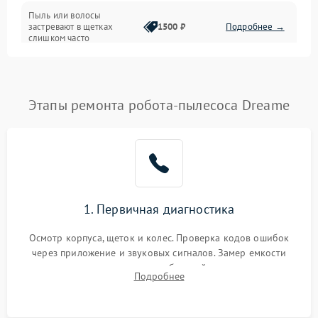
Режим работы
Пыль или волосы
застревают в щетках
1500 ₽
Подробнее →
слишком часто
Программные сбои
Этапы ремонта робота-пылесоса Dreame
1. Первичная диагностика
Осмотр корпуса, щеток и колес. Проверка кодов ошибок
через приложение и звуковых сигналов. Замер емкости
аккумулятора и тестирование базовой станции зарядки.
Подробнее
Оценка работы лидара, бампера и датчиков падения для
локализации неисправности.