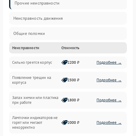
Прочие неисправности
Неисправность движения
Общие поломки
Неисправности
Стоимость
Неисправность датчиков
Сильно греется корпус
2200 ₽
Подробнее →
Неисправность программного обеспечения
Появление трещин на
Проблемы с сигналом
2500 ₽
Подробнее →
корпуса
Неисправность резервуаров и систем подачи воды
Запах химии или пластика
1800 ₽
Подробнее →
при работе
Проблемы с механикой
Лампочки индикаторов не
горят или мигают
2000 ₽
Подробнее →
Батарея
некорректно