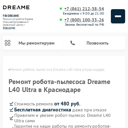
+7 (861) 212-38-54
Ежедневно с 9:00 до 21:00
FIX-DREAME
+7 (800) 100-33-26
Ремонт устройств Dreame
Специализированный
Звонок бесплатный по РФ
cервисный центр г.
Краснодар
Мы ремонтируем
Позвонить
одаре
Ремонт робота-пылесоса Dreame L40 Ultra в Краснодаре
Ремонт вертикальных пылесосов Dreame
Ремонт робота-пылесоса Dreame
L40 Ultra в Краснодаре
от 480 руб.
Стоимость ремонта
Бесплатная диагностика
даже при отказе
Привезем и увезем робот-пылесос Dreame L40
Ultra сами
Гарантия на наши работы по ремонту роботов-