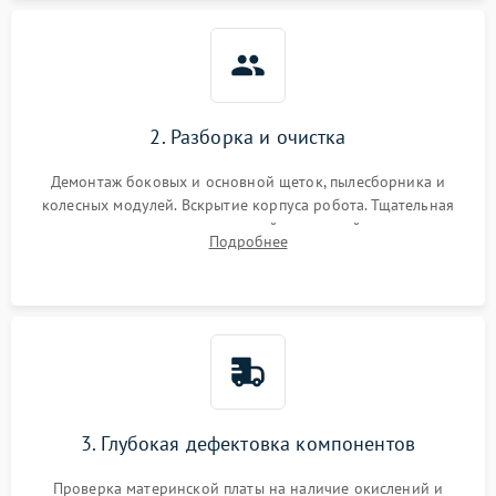
2. Разборка и очистка
Демонтаж боковых и основной щеток, пылесборника и
колесных модулей. Вскрытие корпуса робота. Тщательная
очистка внутренних полостей, шестерней и плат от
Подробнее
скопившейся пыли, волос и шерсти животных с
использованием сжатого воздуха и щеток.
3. Глубокая дефектовка компонентов
Проверка материнской платы на наличие окислений и