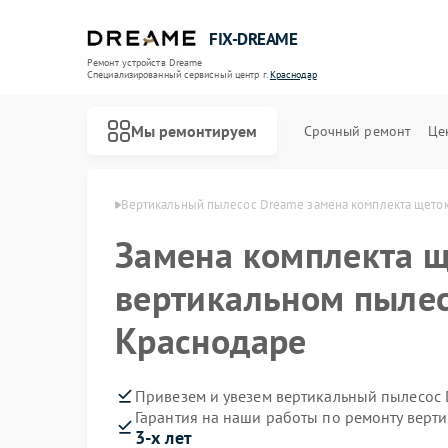
FIX-DREAME
Ремонт устройств Dreame
Специализированный cервисный центр г.
Краснодар
Мы ремонтируем
Срочный ремонт
Це
Ремонт роботов-пылесосов Dreame
reame в Краснодаре
Вертикальный пылесос Dreame замена комплекта щето
Замена комплекта щ
вертикальном пылес
Краснодаре
Привезем и увезем вертикальный пылесос 
Гарантия на наши работы по ремонту верт
3-х лет