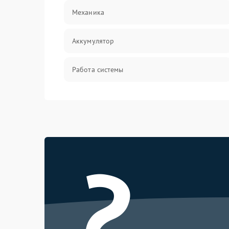
Механика
Аккумулятор
Работа системы
Всасывание
Засор
?
Привод
Мотор
Защита