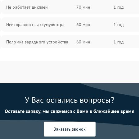
Не работает дисплей
70 мин
1 год
Неисправность аккумулятора
60 мин
1 год
Поломка зарядного устройства
60 мин
1 год
Неисправность двигателя
60 мин
1 год
Поломка кнопки включения/
60 мин
1 год
выключения
У Вас остались вопросы?
Неисправность системы
60 мин
1 год
индикации
Оставьте заявку, мы свяжемся с Вами в ближайшее время
Неисправность системы защиты от
60 мин
1 год
перегрева
Заказать звонок