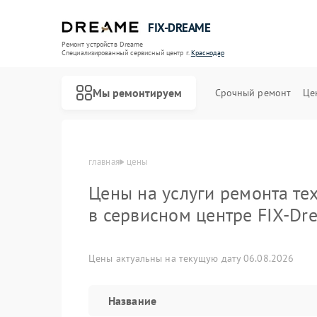
FIX-DREAME
Ремонт устройств Dreame
Специализированный cервисный центр г.
Краснодар
Мы ремонтируем
Срочный ремонт
Це
главная
цены
Ремонт роботов-пылесосов Dreame
Ремонт вертикальных пылесосов Dreame
Цены на услуги ремонта те
в сервисном центре FIX-Dr
Цены актуальны на текущую дату 06.08.2026
Название